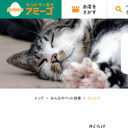
お店を
さがす
トップ
みんなのペット自慢
きくらげ
きくらげ