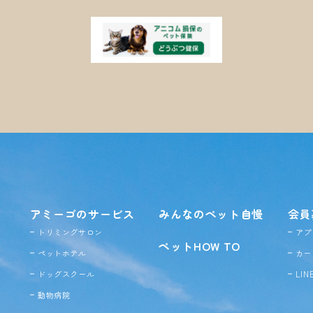
アミーゴのサービス
みんなのペット自慢
会員
トリミングサロン
アプ
ペットHOW TO
ペットホテル
カー
ドッグ
スクール
LI
動物病院