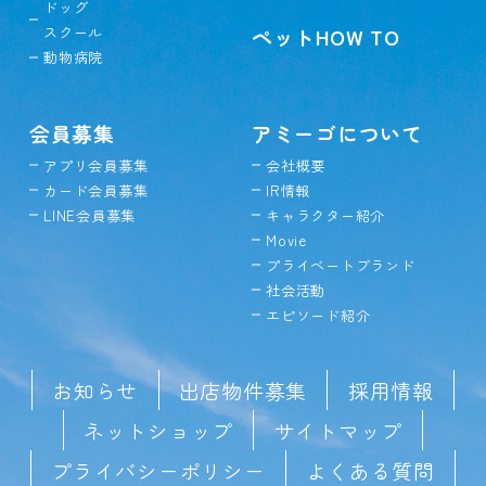
ドッグ
スクール
ペットHOW TO
動物病院
会員募集
アミーゴについて
アプリ会員募集
会社概要
カード会員募集
IR情報
LINE会員募集
キャラクター紹介
Movie
プライベートブランド
社会活動
エピソード紹介
お知らせ
出店物件募集
採用情報
ネットショップ
サイトマップ
プライバシーポリシー
よくある質問