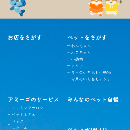
お店をさがす
ペットをさがす
わんちゃん
ねこちゃん
小動物
アクア
今月のいちおし小動物
今月のいちおしアクア
アミーゴのサービス
みんなのペット自慢
トリミングサロン
ペットホテル
ドッグ
スクール
ペットHOW TO