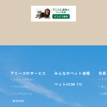
アミーゴのサービス
みんなのペット自慢
会員
トリミングサロン
アプ
ペットHOW TO
ペットホテル
カー
ドッグ
スクール
LI
動物病院