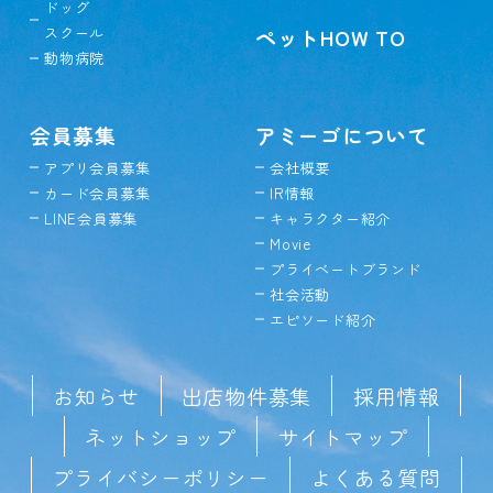
ドッグ
スクール
ペットHOW TO
動物病院
会員募集
アミーゴについて
アプリ会員募集
会社概要
カード会員募集
IR情報
LINE会員募集
キャラクター紹介
Movie
プライベートブランド
社会活動
エピソード紹介
お知らせ
出店物件募集
採用情報
ネットショップ
サイトマップ
プライバシーポリシー
よくある質問