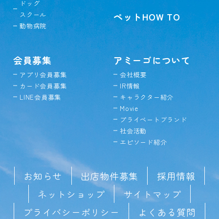
ドッグ
スクール
ペットHOW TO
動物病院
会員募集
アミーゴについて
アプリ会員募集
会社概要
カード会員募集
IR情報
LINE会員募集
キャラクター紹介
Movie
プライベートブランド
社会活動
エピソード紹介
お知らせ
出店物件募集
採用情報
ネットショップ
サイトマップ
プライバシーポリシー
よくある質問