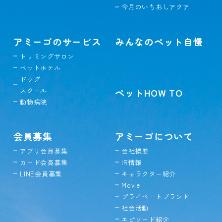
今月のいちおしアクア
アミーゴのサービス
みんなのペット自慢
トリミングサロン
ペットホテル
ドッグ
スクール
ペットHOW TO
動物病院
会員募集
アミーゴについて
アプリ会員募集
会社概要
カード会員募集
IR情報
LINE会員募集
キャラクター紹介
Movie
プライベートブランド
社会活動
エピソード紹介