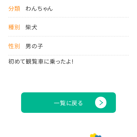
分類
わんちゃん
種別
柴犬
性別
男の子
初めて観覧車に乗ったよ!
一覧に戻る