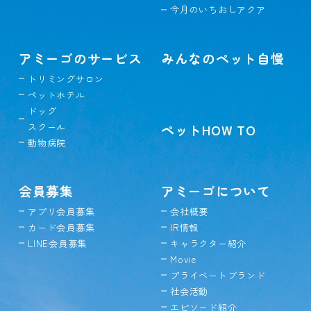
今月のいちおしアクア
アミーゴのサービス
みんなのペット自慢
トリミングサロン
ペットホテル
ドッグ
スクール
ペットHOW TO
動物病院
会員募集
アミーゴについて
アプリ会員募集
会社概要
カード会員募集
IR情報
LINE会員募集
キャラクター紹介
Movie
プライベートブランド
社会活動
エピソード紹介