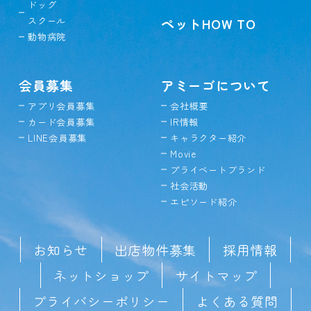
ドッグ
スクール
ペットHOW TO
動物病院
会員募集
アミーゴについて
アプリ会員募集
会社概要
カード会員募集
IR情報
LINE会員募集
キャラクター紹介
Movie
プライベートブランド
社会活動
エピソード紹介
お知らせ
出店物件募集
採用情報
ネットショップ
サイトマップ
プライバシーポリシー
よくある質問