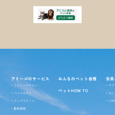
アミーゴのサービス
みんなのペット自慢
会員
トリミングサロン
アプ
ペットHOW TO
ペットホテル
カー
ドッグ
スクール
LI
動物病院