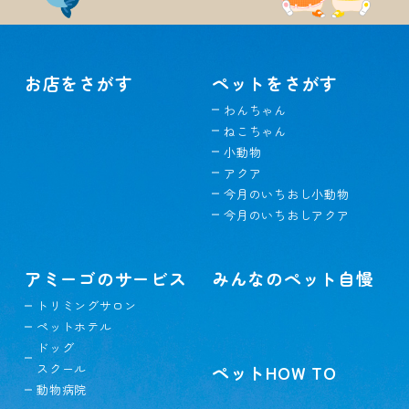
お店をさがす
ペットをさがす
わんちゃん
ねこちゃん
小動物
アクア
今月のいちおし小動物
今月のいちおしアクア
アミーゴのサービス
みんなのペット自慢
トリミングサロン
ペットホテル
ドッグ
スクール
ペットHOW TO
動物病院