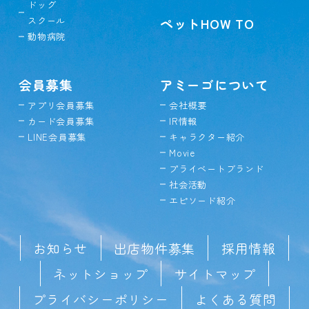
ドッグ
スクール
ペットHOW TO
動物病院
会員募集
アミーゴについて
アプリ会員募集
会社概要
カード会員募集
IR情報
LINE会員募集
キャラクター紹介
Movie
プライベートブランド
社会活動
エピソード紹介
お知らせ
出店物件募集
採用情報
ネットショップ
サイトマップ
プライバシーポリシー
よくある質問