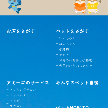
お店をさがす
ペットをさがす
わんちゃん
ねこちゃん
小動物
アクア
今月のいちおし小動物
今月のいちおしアクア
アミーゴのサービス
みんなのペット自慢
トリミングサロン
ペットホテル
ドッグ
スクール
ペットHOW TO