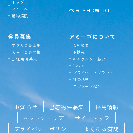
ドッグ
スクール
ペットHOW TO
動物病院
会員募集
アミーゴについて
アプリ会員募集
会社概要
カード会員募集
IR情報
LINE会員募集
キャラクター紹介
Movie
プライベートブランド
社会活動
エピソード紹介
お知らせ
出店物件募集
採用情報
ネットショップ
サイトマップ
プライバシーポリシー
よくある質問