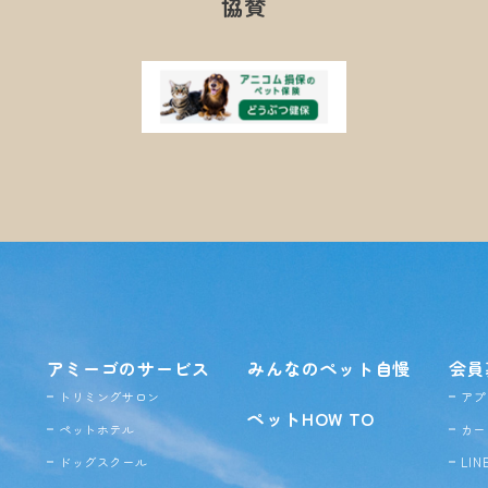
協賛
アミーゴのサービス
みんなのペット自慢
会員
トリミングサロン
アプ
ペットHOW TO
ペットホテル
カー
ドッグ
スクール
LI