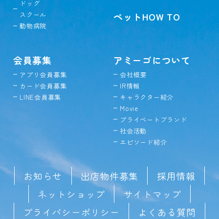
ドッグ
スクール
ペットHOW TO
動物病院
会員募集
アミーゴについて
アプリ会員募集
会社概要
カード会員募集
IR情報
LINE会員募集
キャラクター紹介
Movie
プライベートブランド
社会活動
エピソード紹介
お知らせ
出店物件募集
採用情報
ネットショップ
サイトマップ
プライバシーポリシー
よくある質問