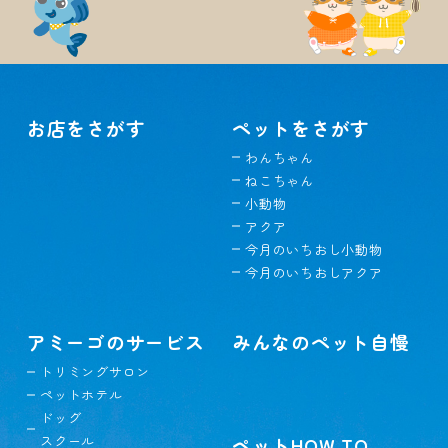
お店をさがす
ペットをさがす
わんちゃん
ねこちゃん
小動物
アクア
今月のいちおし小動物
今月のいちおしアクア
アミーゴのサービス
みんなのペット自慢
トリミングサロン
ペットホテル
ドッグ
スクール
ペットHOW TO