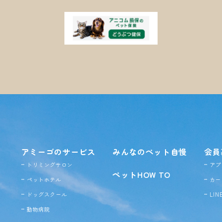
アミーゴのサービス
みんなのペット自慢
会員
トリミングサロン
アプ
ペットHOW TO
ペットホテル
カー
ドッグ
スクール
LI
動物病院