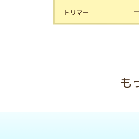
トリマー
も