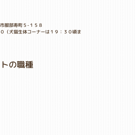
市服部寿町５-１５８
００（犬猫生体コーナーは１９：３０頃ま
０
イトの職種