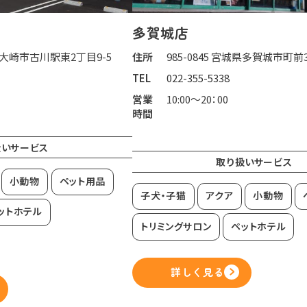
多賀城店
城県大崎市古川駅東2丁目9-5
住所
985-0845 宮城県多賀城市町前3-
TEL
022-355-5338
営業
10:00～20：00
時間
扱いサービス
取り扱いサービス
小動物
ペット用品
子犬・子猫
アクア
小動物
ットホテル
トリミングサロン
ペットホテル
詳しく見る