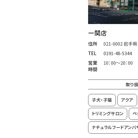
一関店
住所
021-0002 岩
TEL
0191-48-5344
営業
10：00～20：00
時間
取り
子犬・子猫
アクア
トリミングサロン
ペ
ナチュラルフードアンバ