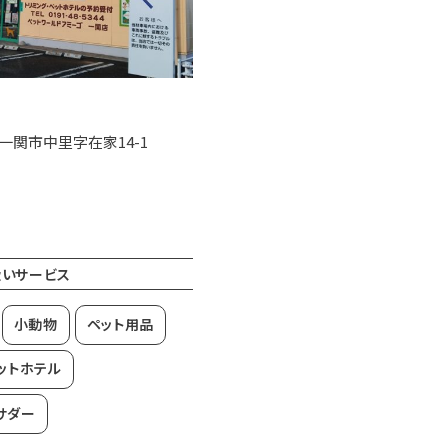
手県一関市中里字在家14-1
扱いサービス
小動物
ペット用品
ットホテル
サダー