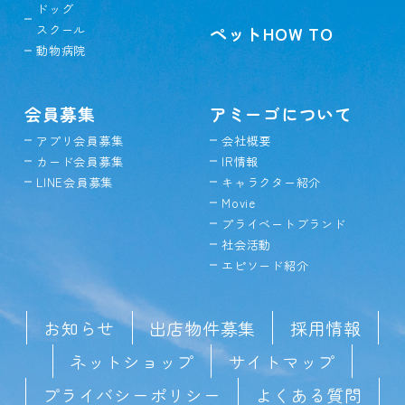
ドッグ
スクール
ペットHOW TO
動物病院
会員募集
アミーゴについて
アプリ会員募集
会社概要
カード会員募集
IR情報
LINE会員募集
キャラクター紹介
Movie
プライベートブランド
社会活動
エピソード紹介
お知らせ
出店物件募集
採用情報
ネットショップ
サイトマップ
プライバシーポリシー
よくある質問