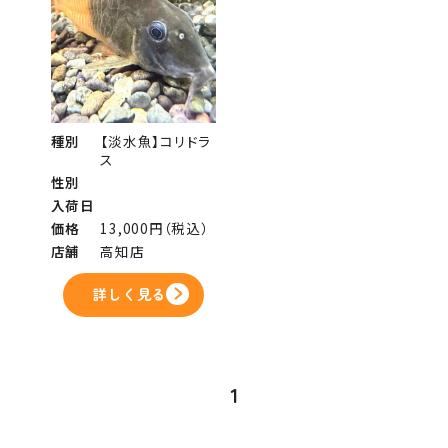
種別
【淡水魚】コリドラ
ス
性別
入荷日
価格
13,000円（税込）
店舗
高知店
詳しく見る
1