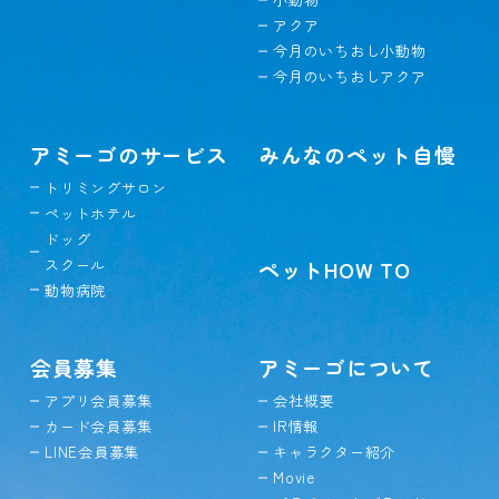
アクア
今月のいちおし小動物
今月のいちおしアクア
アミーゴのサービス
みんなのペット自慢
トリミングサロン
ペットホテル
ドッグ
スクール
ペットHOW TO
動物病院
会員募集
アミーゴについて
アプリ会員募集
会社概要
カード会員募集
IR情報
LINE会員募集
キャラクター紹介
Movie