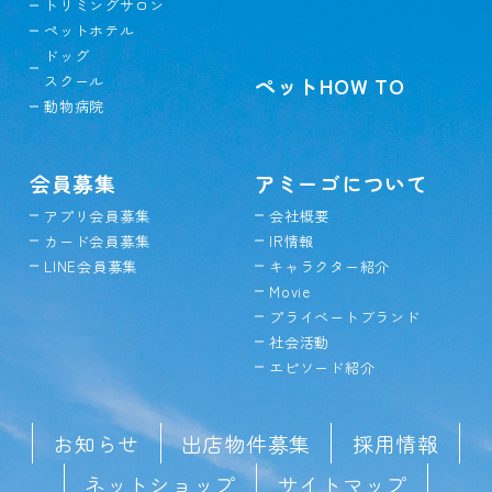
トリミングサロン
ペットホテル
ドッグ
スクール
ペットHOW TO
動物病院
会員募集
アミーゴについて
アプリ会員募集
会社概要
カード会員募集
IR情報
LINE会員募集
キャラクター紹介
Movie
プライベートブランド
社会活動
エピソード紹介
お知らせ
出店物件募集
採用情報
ネットショップ
サイトマップ