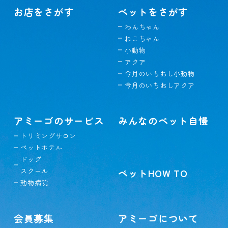
お店をさがす
ペットをさがす
わんちゃん
ねこちゃん
小動物
アクア
今月のいちおし小動物
今月のいちおしアクア
アミーゴのサービス
みんなのペット自慢
トリミングサロン
ペットホテル
ドッグ
スクール
ペットHOW TO
動物病院
会員募集
アミーゴについて