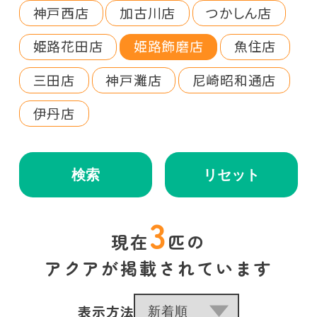
神戸西店
加古川店
つかしん店
姫路花田店
姫路飾磨店
魚住店
三田店
神戸灘店
尼崎昭和通店
伊丹店
検索
リセット
3
現在
匹の
アクアが掲載されています
表示方法