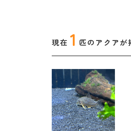
1
現在
匹の
アクアが