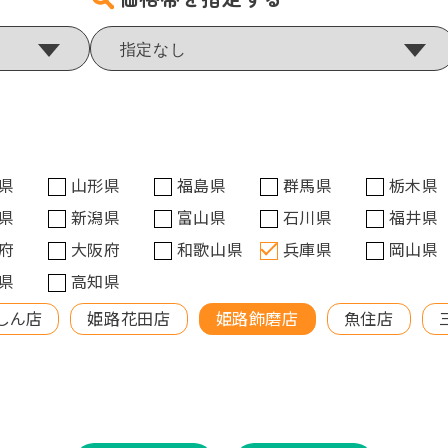
県
山形県
福島県
群馬県
栃木県
県
新潟県
富山県
石川県
福井県
府
大阪府
和歌山県
兵庫県
岡山県
県
高知県
しん店
姫路花田店
姫路飾磨店
魚住店