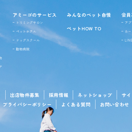
アミーゴのサービス
みんなのペット自慢
会員
トリミングサロン
アプ
ペットHOW TO
ペットホテル
カー
ドッグ
スクール
LI
動物病院
物
ア
せ
出店物件募集
採用情報
ネットショップ
サイ
プライバシーポリシー
よくある質問
お問い合わせ