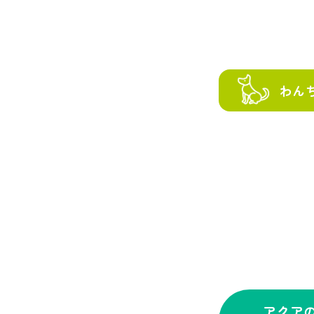
わん
アクア