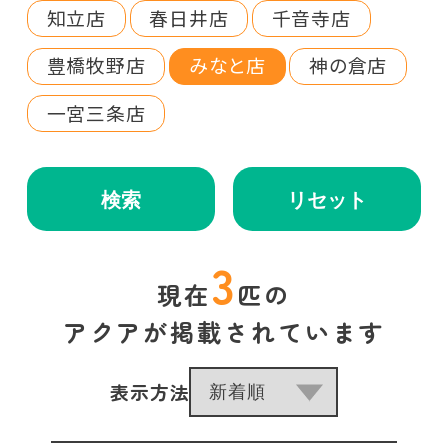
知立店
春日井店
千音寺店
豊橋牧野店
みなと店
神の倉店
一宮三条店
検索
リセット
3
現在
匹の
アクアが掲載されています
表示方法