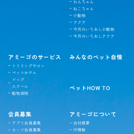
わんちゃん
ねこちゃん
小動物
アクア
今月のいちおし小動物
今月のいちおしアクア
アミーゴのサービス
みんなのペット自慢
トリミングサロン
ペットホテル
ドッグ
スクール
ペットHOW TO
動物病院
会員募集
アミーゴについて
アプリ会員募集
会社概要
カード会員募集
IR情報