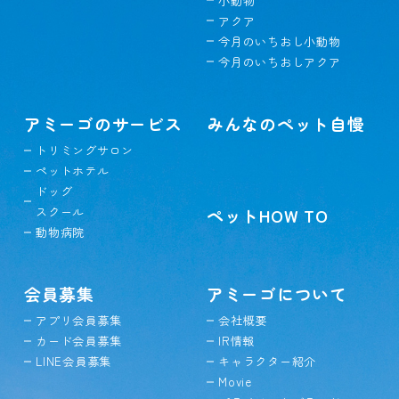
小動物
アクア
今月のいちおし小動物
今月のいちおしアクア
アミーゴのサービス
みんなのペット自慢
トリミングサロン
ペットホテル
ドッグ
スクール
ペットHOW TO
動物病院
会員募集
アミーゴについて
アプリ会員募集
会社概要
カード会員募集
IR情報
LINE会員募集
キャラクター紹介
Movie