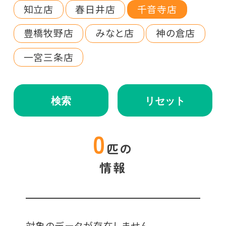
知立店
春日井店
千音寺店
豊橋牧野店
みなと店
神の倉店
一宮三条店
検索
リセット
0
匹の
情報
対象のデータが存在しません