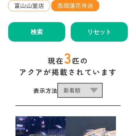
富山山室店
高岡蓮花寺店
検索
リセット
3
現在
匹の
アクアが掲載されています
表示方法