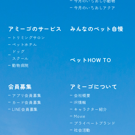
今月のいちおし小動物
今月のいちおしアクア
アミーゴのサービス
みんなのペット自慢
トリミングサロン
ペットホテル
ドッグ
スクール
ペットHOW TO
動物病院
会員募集
アミーゴについて
アプリ会員募集
会社概要
カード会員募集
IR情報
LINE会員募集
キャラクター紹介
Movie
プライベートブランド
社会活動