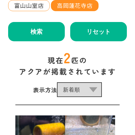
富山山室店
高岡蓮花寺店
検索
リセット
2
現在
匹の
アクアが掲載されています
表示方法