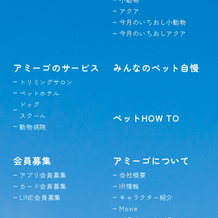
アクア
今月のいちおし小動物
今月のいちおしアクア
アミーゴのサービス
みんなのペット自慢
トリミングサロン
ペットホテル
ドッグ
スクール
ペットHOW TO
動物病院
会員募集
アミーゴについて
アプリ会員募集
会社概要
カード会員募集
IR情報
LINE会員募集
キャラクター紹介
Movie