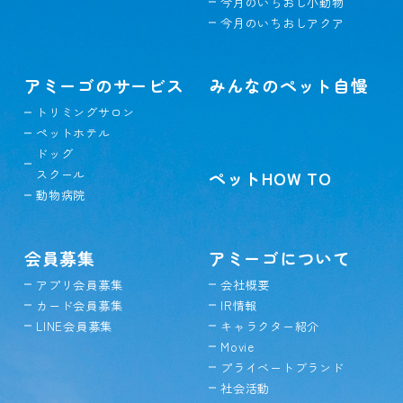
今月のいちおし小動物
今月のいちおしアクア
アミーゴのサービス
みんなのペット自慢
トリミングサロン
ペットホテル
ドッグ
スクール
ペットHOW TO
動物病院
会員募集
アミーゴについて
アプリ会員募集
会社概要
カード会員募集
IR情報
LINE会員募集
キャラクター紹介
Movie
プライベートブランド
社会活動