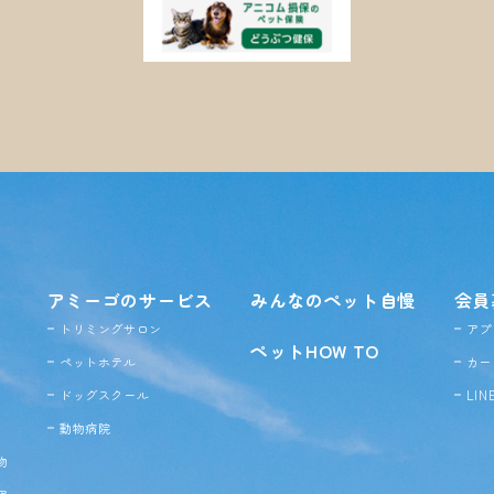
アミーゴのサービス
みんなのペット自慢
会員
トリミングサロン
アプ
ペットHOW TO
ペットホテル
カー
ドッグ
スクール
LI
動物病院
物
ア