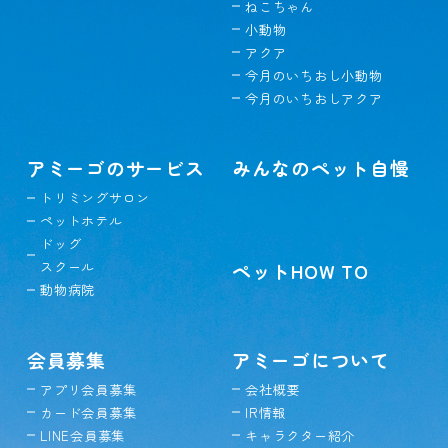
ねこちゃん
小動物
アクア
今月のいちおし小動物
今月のいちおしアクア
アミーゴのサービス
みんなのペット自慢
トリミングサロン
ペットホテル
ドッグ
スクール
ペットHOW TO
動物病院
会員募集
アミーゴについて
アプリ会員募集
会社概要
カード会員募集
IR情報
LINE会員募集
キャラクター紹介