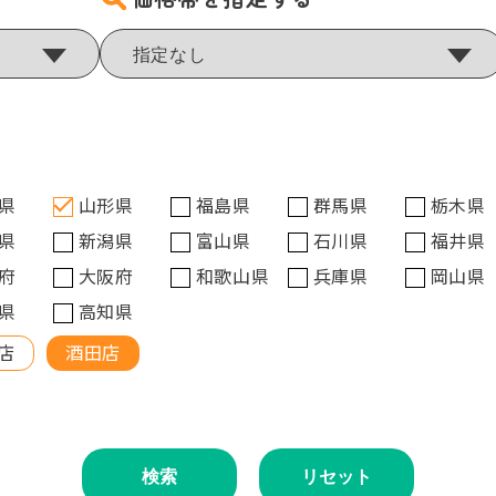
県
山形県
福島県
群馬県
栃木県
県
新潟県
富山県
石川県
福井県
府
大阪府
和歌山県
兵庫県
岡山県
県
高知県
店
酒田店
検索
リセット