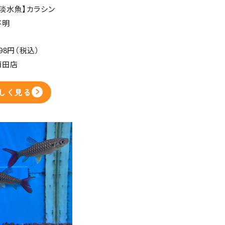
【淡水魚】カラシン
不明
98円（税込）
酒田店
しく見る