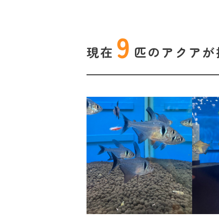
9
現在
匹の
アクアが