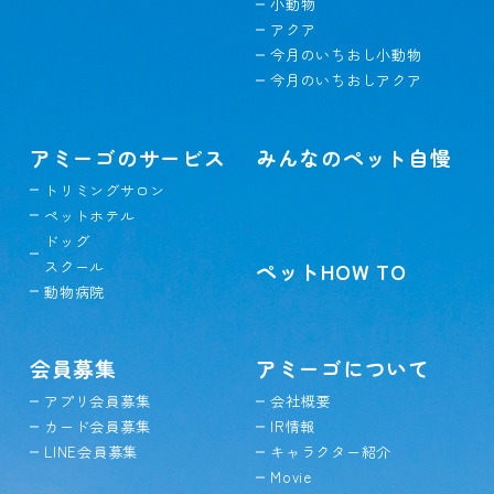
小動物
アクア
今月のいちおし小動物
今月のいちおしアクア
アミーゴのサービス
みんなのペット自慢
トリミングサロン
ペットホテル
ドッグ
スクール
ペットHOW TO
動物病院
会員募集
アミーゴについて
アプリ会員募集
会社概要
カード会員募集
IR情報
LINE会員募集
キャラクター紹介
Movie