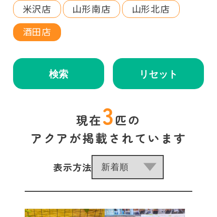
米沢店
山形南店
山形北店
酒田店
検索
リセット
3
現在
匹の
アクアが掲載されています
表示方法