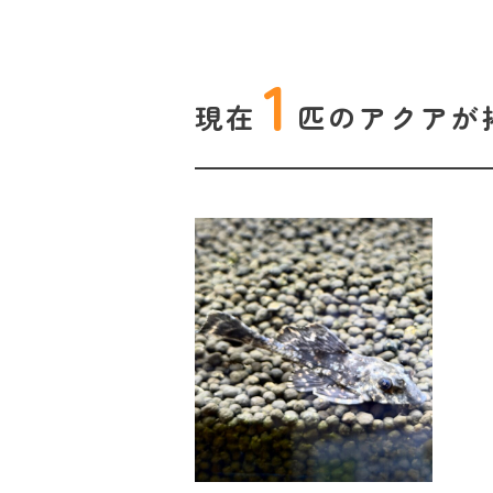
1
現在
匹の
アクアが