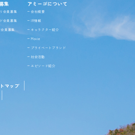
募集
アミーゴについて
リ会員募集
会社概要
ド会員募集
IR情報
NE会員募集
キャラクター紹介
Movie
プライベートブランド
社会活動
エピソード紹介
トマップ