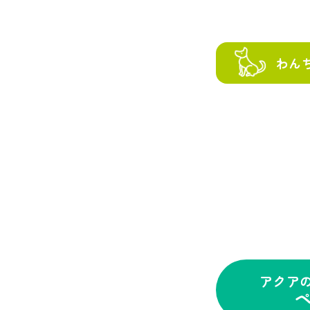
わん
アクア
ペ