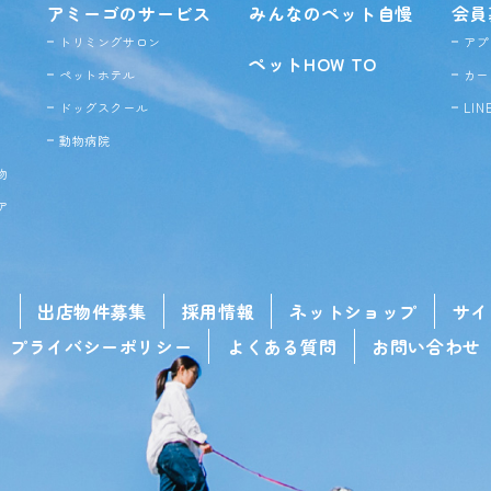
アミーゴのサービス
みんなのペット自慢
会員
トリミングサロン
アプ
ペットHOW TO
ペットホテル
カー
ドッグ
スクール
LI
動物病院
物
ア
せ
出店物件募集
採用情報
ネットショップ
サイ
プライバシーポリシー
よくある質問
お問い合わせ