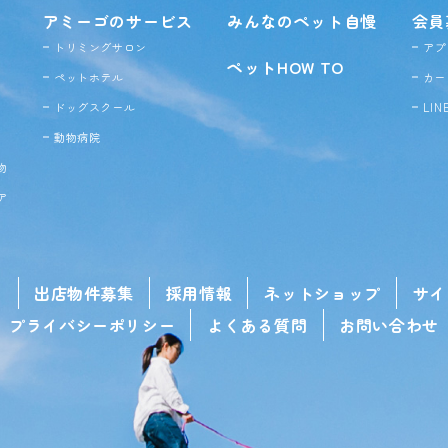
アミーゴのサービス
みんなのペット自慢
会員
トリミングサロン
アプ
ペットHOW TO
ペットホテル
カー
ドッグ
スクール
LI
動物病院
物
ア
せ
出店物件募集
採用情報
ネットショップ
サイ
プライバシーポリシー
よくある質問
お問い合わせ