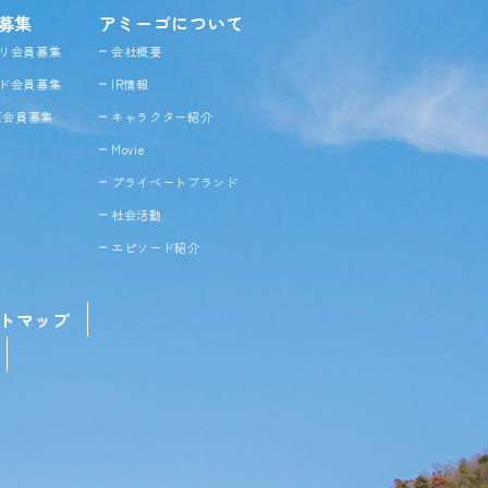
募集
アミーゴについて
リ会員募集
会社概要
ド会員募集
IR情報
NE会員募集
キャラクター紹介
Movie
プライベートブランド
社会活動
エピソード紹介
トマップ