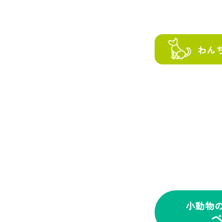
わん
小動物
ペ