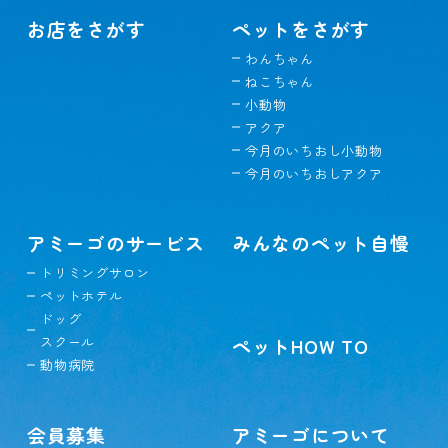
お店をさがす
ペットをさがす
わんちゃん
ねこちゃん
小動物
アクア
今月のいちおし小動物
今月のいちおしアクア
アミーゴのサービス
みんなのペット自慢
トリミングサロン
ペットホテル
ドッグ
スクール
ペットHOW TO
動物病院
会員募集
アミーゴについて