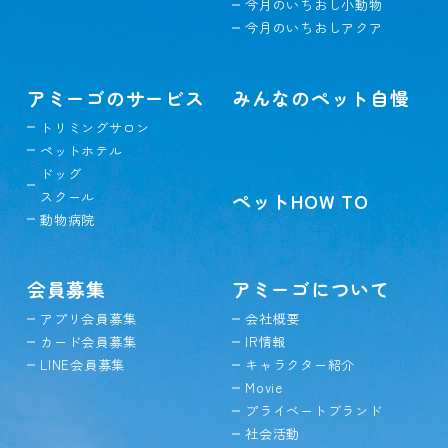
今月のいちおし小動物
今月のいちおしアクア
アミーゴのサービス
みんなのペット自慢
トリミングサロン
ペットホテル
ドッグ
スクール
ペットHOW TO
動物病院
会員募集
アミーゴについて
アプリ会員募集
会社概要
カード会員募集
IR情報
LINE会員募集
キャラクター紹介
Movie
プライベートブランド
社会活動