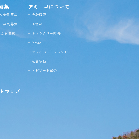
募集
アミーゴについて
リ会員募集
会社概要
ド会員募集
IR情報
NE会員募集
キャラクター紹介
Movie
プライベートブランド
社会活動
エピソード紹介
トマップ