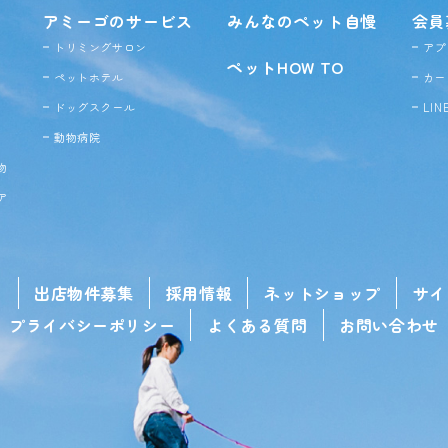
アミーゴのサービス
みんなのペット自慢
会員
トリミングサロン
アプ
ペットHOW TO
ペットホテル
カー
ドッグ
スクール
LI
動物病院
物
ア
せ
出店物件募集
採用情報
ネットショップ
サイ
プライバシーポリシー
よくある質問
お問い合わせ