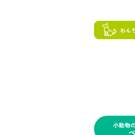
わん
小動物
ペ