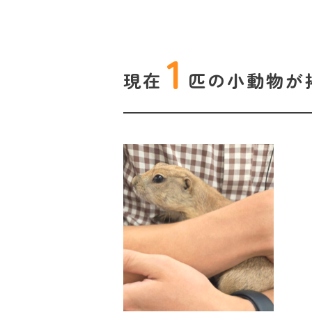
1
現在
匹の
小動物が