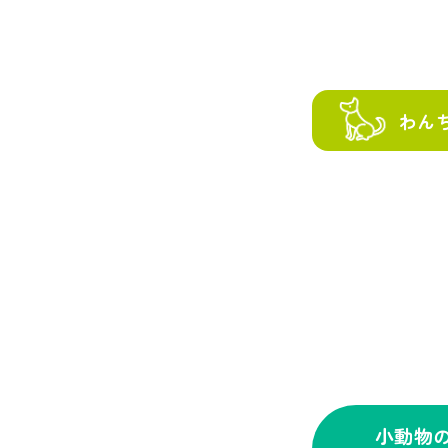
わん
小動物