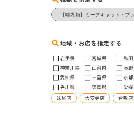
地域・お店を指定する
岩手県
宮城県
秋田
神奈川県
山梨県
長野
愛知県
三重県
京都
香川県
徳島県
愛媛
妹尾店
大安寺店
倉敷店