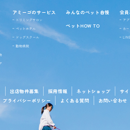
アミーゴのサービス
みんなのペット自慢
会員
トリミングサロン
アプ
ペットHOW TO
ペットホテル
カー
ドッグ
スクール
LI
動物病院
物
ア
せ
出店物件募集
採用情報
ネットショップ
サイ
プライバシーポリシー
よくある質問
お問い合わせ