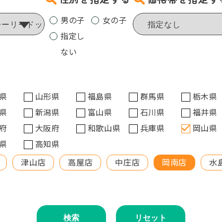
男の子
女の子
指定し
ない
県
山形県
福島県
群馬県
栃木県
県
新潟県
富山県
石川県
福井県
府
大阪府
和歌山県
兵庫県
岡山県
県
高知県
津山店
高屋店
中庄店
岡南店
水
検索
リセット