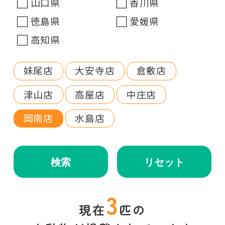
山口県
香川県
徳島県
愛媛県
高知県
妹尾店
大安寺店
倉敷店
津山店
高屋店
中庄店
岡南店
水島店
検索
リセット
3
現在
匹の