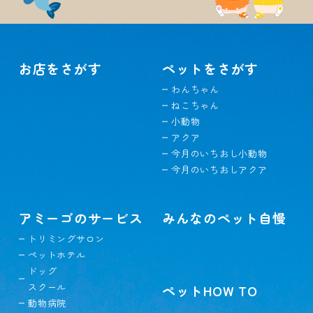
お店をさがす
ペットをさがす
わんちゃん
ねこちゃん
小動物
アクア
今月のいちおし小動物
今月のいちおしアクア
アミーゴのサービス
みんなのペット自慢
トリミングサロン
ペットホテル
ドッグ
スクール
ペットHOW TO
動物病院