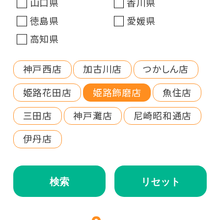
山口県
香川県
徳島県
愛媛県
高知県
神戸西店
加古川店
つかしん店
姫路花田店
姫路飾磨店
魚住店
三田店
神戸灘店
尼崎昭和通店
伊丹店
検索
リセット