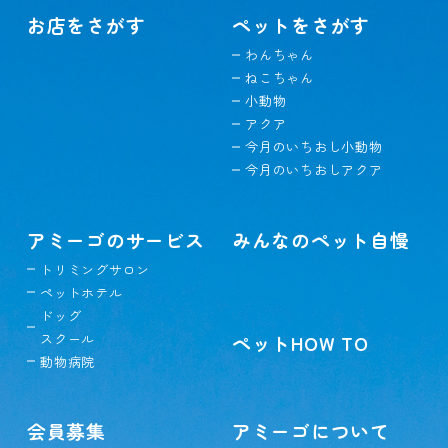
お店をさがす
ペットをさがす
わんちゃん
ねこちゃん
小動物
アクア
今月のいちおし小動物
今月のいちおしアクア
アミーゴのサービス
みんなのペット自慢
トリミングサロン
ペットホテル
ドッグ
スクール
ペットHOW TO
動物病院
会員募集
アミーゴについて