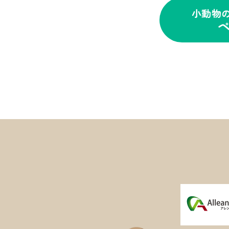
小動物
ペ