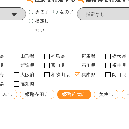
男の子
女の子
指定し
ない
県
山形県
福島県
群馬県
栃木県
県
新潟県
富山県
石川県
福井県
府
大阪府
和歌山県
兵庫県
岡山県
県
高知県
しん店
姫路花田店
姫路飾磨店
魚住店