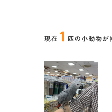
1
現在
匹の
小動物が