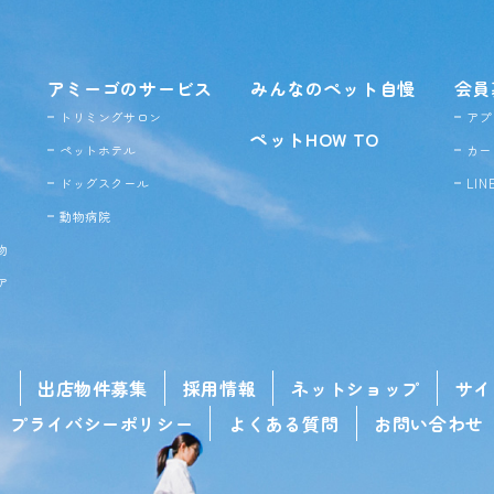
アミーゴのサービス
みんなのペット自慢
会員
トリミングサロン
アプ
ペットHOW TO
ペットホテル
カー
ドッグ
スクール
LI
動物病院
物
ア
せ
出店物件募集
採用情報
ネットショップ
サイ
プライバシーポリシー
よくある質問
お問い合わせ