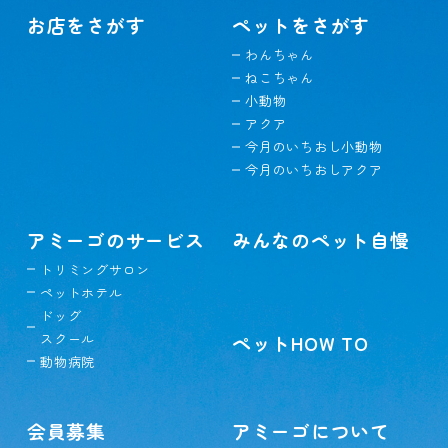
お店をさがす
ペットをさがす
わんちゃん
ねこちゃん
小動物
アクア
今月のいちおし小動物
今月のいちおしアクア
アミーゴのサービス
みんなのペット自慢
トリミングサロン
ペットホテル
ドッグ
スクール
ペットHOW TO
動物病院
会員募集
アミーゴについて