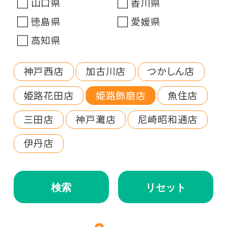
山口県
香川県
徳島県
愛媛県
高知県
神戸西店
加古川店
つかしん店
姫路花田店
姫路飾磨店
魚住店
三田店
神戸灘店
尼崎昭和通店
伊丹店
検索
リセット