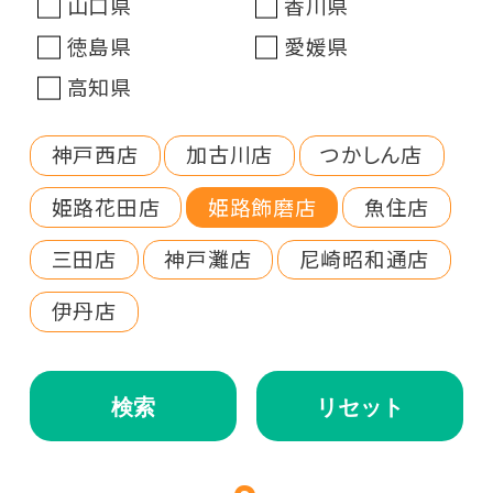
山口県
香川県
徳島県
愛媛県
高知県
神戸西店
加古川店
つかしん店
姫路花田店
姫路飾磨店
魚住店
三田店
神戸灘店
尼崎昭和通店
伊丹店
検索
リセット