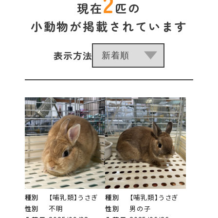
2
現在
匹の
小動物が掲載されています
表示方法
種別
【哺乳類】うさぎ
種別
【哺乳類】うさぎ
性別
不明
性別
男の子