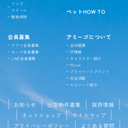
ドッグ
スクール
ペットHOW TO
動物病院
会員募集
アミーゴについて
アプリ会員募集
会社概要
カード会員募集
IR情報
LINE会員募集
キャラクター紹介
Movie
プライベートブランド
社会活動
エピソード紹介
お知らせ
出店物件募集
採用情報
ネットショップ
サイトマップ
プライバシーポリシー
よくある質問