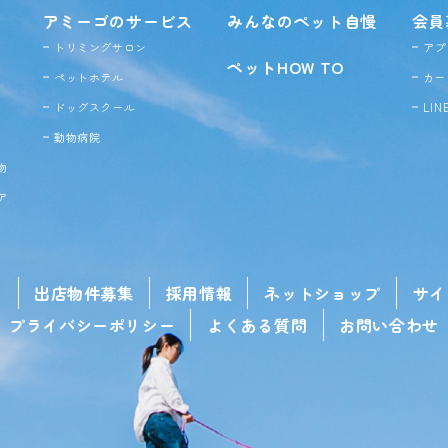
アミーゴのサービス
みんなのペット自慢
会員
トリミングサロン
アプ
ペットHOW TO
ペットホテル
カー
ドッグ
スクール
LI
動物病院
物
ア
せ
出店物件募集
採用情報
ネットショップ
サイ
プライバシーポリシー
よくある質問
お問い合わせ