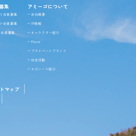
募集
アミーゴについて
リ会員募集
会社概要
ド会員募集
IR情報
NE会員募集
キャラクター紹介
Movie
プライベートブランド
社会活動
エピソード紹介
トマップ