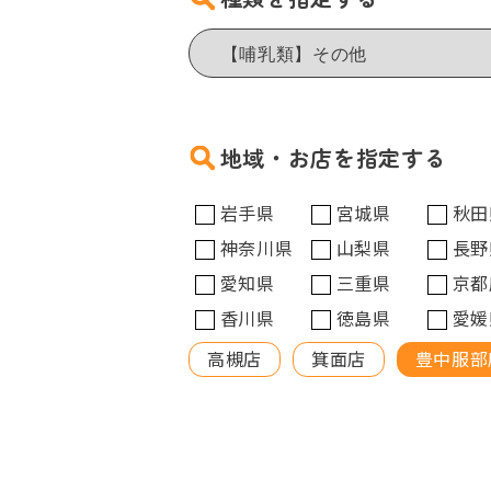
地域・お店を指定する
岩手県
宮城県
秋田
神奈川県
山梨県
長野
愛知県
三重県
京都
香川県
徳島県
愛媛
高槻店
箕面店
豊中服部