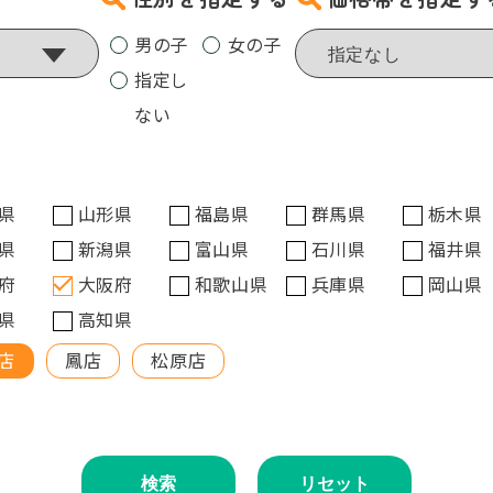
男の子
女の子
指定し
ない
県
山形県
福島県
群馬県
栃木県
県
新潟県
富山県
石川県
福井県
府
大阪府
和歌山県
兵庫県
岡山県
県
高知県
店
鳳店
松原店
検索
リセット