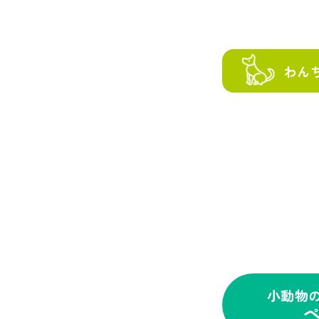
わん
小動物
ペ