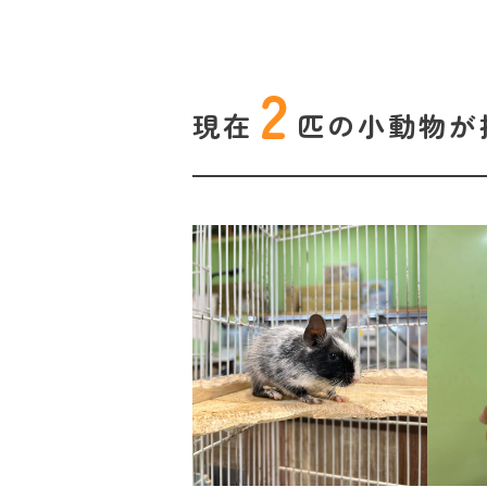
2
現在
匹の
小動物が