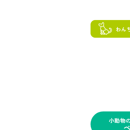
わん
小動物
ペ