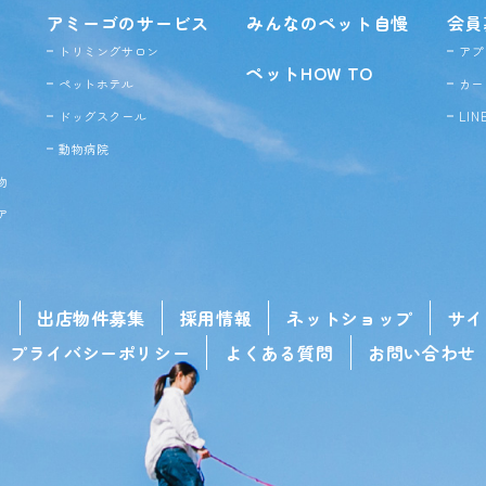
アミーゴのサービス
みんなのペット自慢
会員
トリミングサロン
アプ
ペットHOW TO
ペットホテル
カー
ドッグ
スクール
LI
動物病院
物
ア
せ
出店物件募集
採用情報
ネットショップ
サイ
プライバシーポリシー
よくある質問
お問い合わせ