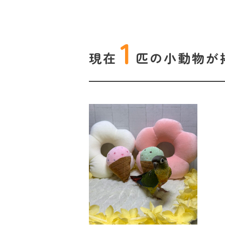
1
現在
匹の
小動物が