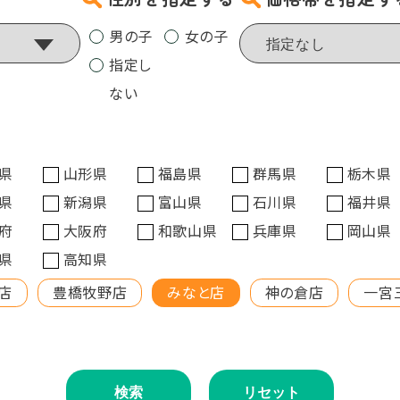
男の子
女の子
指定し
ない
県
山形県
福島県
群馬県
栃木県
県
新潟県
富山県
石川県
福井県
府
大阪府
和歌山県
兵庫県
岡山県
県
高知県
店
豊橋牧野店
みなと店
神の倉店
一宮
検索
リセット