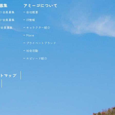
募集
アミーゴについて
リ会員募集
会社概要
ド会員募集
IR情報
NE会員募集
キャラクター紹介
Movie
プライベートブランド
社会活動
エピソード紹介
トマップ