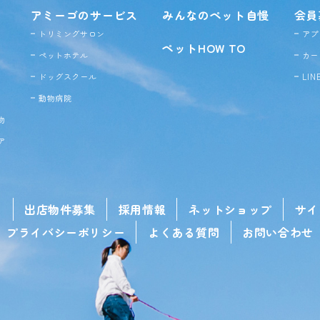
アミーゴのサービス
みんなのペット自慢
会員
トリミングサロン
アプ
ペットHOW TO
ペットホテル
カー
ドッグ
スクール
LI
動物病院
物
ア
せ
出店物件募集
採用情報
ネットショップ
サイ
プライバシーポリシー
よくある質問
お問い合わせ