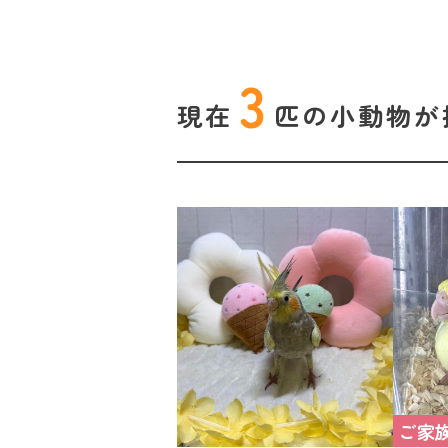
3
現在
匹の
小動物が
ご家