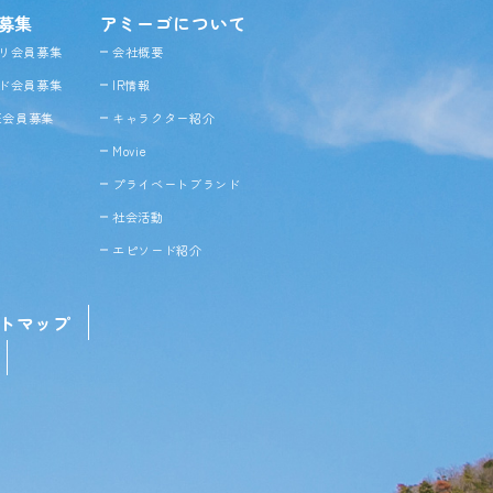
募集
アミーゴについて
リ会員募集
会社概要
ド会員募集
IR情報
NE会員募集
キャラクター紹介
Movie
プライベートブランド
社会活動
エピソード紹介
トマップ