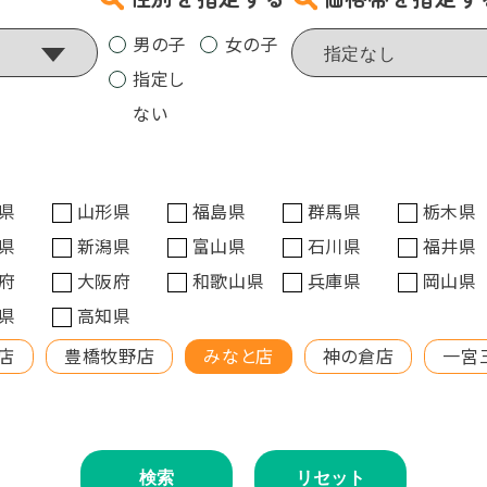
男の子
女の子
指定し
ない
県
山形県
福島県
群馬県
栃木県
県
新潟県
富山県
石川県
福井県
府
大阪府
和歌山県
兵庫県
岡山県
県
高知県
店
豊橋牧野店
みなと店
神の倉店
一宮
検索
リセット