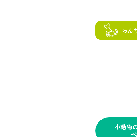
わん
小動物
ペ